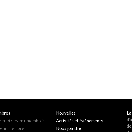
bres
Nouvelles
La
d’
rquoi devenir membre?
Activités et événements
de
enir membre
Nous joindre