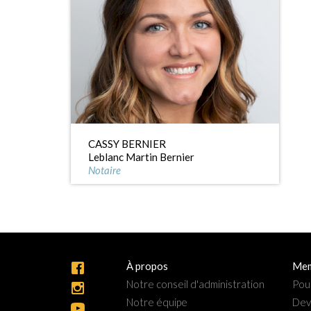
CASSY BERNIER
Leblanc Martin Bernier
Notaire
À propos
Mem
Notre conseil d'administration
Pou
Notre équipe
Dev