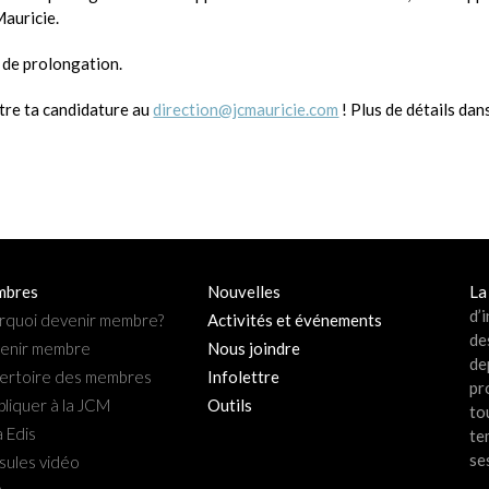
Mauricie.
 de prolongation.
tre ta candidature au
direction@jcmauricie.com
! Plus de détails da
bres
Nouvelles
La
d’
rquoi devenir membre?
Activités et événements
de
enir membre
Nous joindre
de
ertoire des membres
Infolettre
pr
pliquer à la JCM
Outils
to
 Edis
te
se
sules vidéo