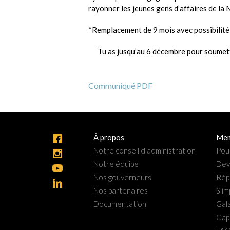
rayonner les jeunes gens d’affaires de la 
*Remplacement de 9 mois avec possibilité
Tu as jusqu’au 6 décembre pour soumet
Communiqué PDF
À propos
Mem
Notre conseil d'administration
Pou
Notre équipe
Dev
Nos gouverneurs
Rép
Nos partenaires
S'im
Documentation
Gala
Cap