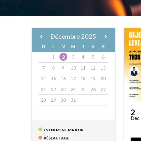
Décembre
2025
D
L
M
M
J
V
S
2
1
3
4
5
6
7
8
9
10
11
12
13
14
15
16
17
18
19
20
21
22
23
24
25
26
27
28
29
30
31
2
Déc.
ÉVÉNEMENT MAJEUR
RÉSEAUTAGE