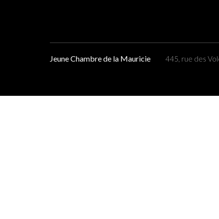
Jeune Chambre de la Mauricie
445, rue des Vol