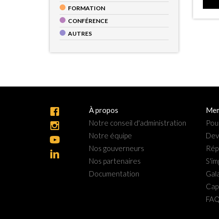
FORMATION
CONFÉRENCE
AUTRES
À propos
Mem
Notre conseil d'administration
Pou
Notre équipe
Dev
Nos gouverneurs
Rép
Nos partenaires
S'im
Documentation
Gala
Cap
FA