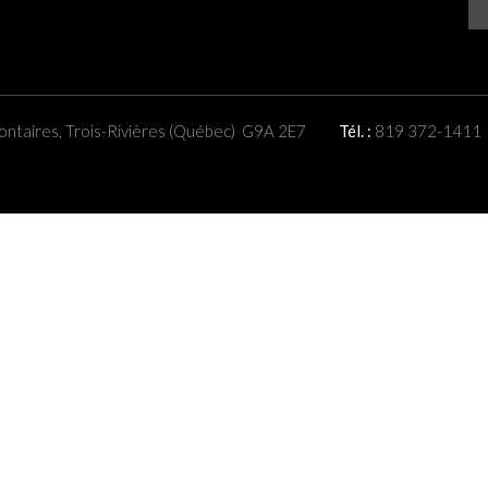
ontaires, Trois-Rivières (Québec) G9A 2E7
Tél. :
819 372-1411