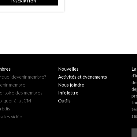
INSCRIPTION
bres
Nouvelles
La
d’
rquoi devenir membre?
Activités et événements
de
enir membre
Nous joindre
de
ertoire des membres
Infolettre
pr
pliquer à la JCM
Outils
to
 Edis
te
se
sules vidéo
Q