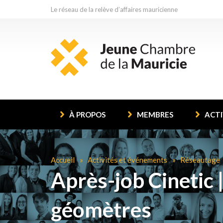
Le réseau de la relève d’affaires mauricienne
À PROPOS
MEMBRES
ACTI
Accueil
Activités et événements
Réseautage
Après-job Cinetic
géomètres