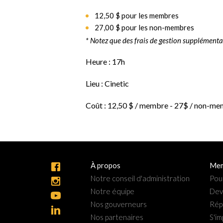
12,50 $ pour les membres
27,00 $ pour les non-membres
* Notez que des frais de gestion supplémentai
Heure :
17h
Lieu :
Cinetic
Coût :
12,50 $ / membre - 27$ / non-m
À propos
Mem
Notre conseil d'administration
Pou
Notre équipe
Dev
Nos gouverneurs
Rép
Nos partenaires
S'im