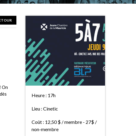
ETOUR
! On
 dès
Heure :
17h
Lieu :
Cinetic
Coût :
12,50 $ / membre - 27$ /
non-membre