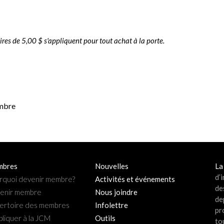
res de 5,00 $ s'appliquent pour tout achat à la porte.
embre
bres
Nouvelles
La
d’
rquoi devenir membre?
Activités et événements
de
enir membre
Nous joindre
de
ertoire des membres
Infolettre
pr
pliquer à la JCM
Outils
to