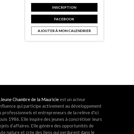
INSCRIPTION
FACEBOOK
AJOUTER À MON CALENDRIER
 Jeune Chambre de la Mauricie
est un acteur
influence qui participe activement au développement
s professionnels et entrepreneurs de la relève d'ici
puis 1986. Elle inspire des jeunes à concrétiser leurs
ojets d’affaires. Elle génère des opportunités de
ute nature et crée des liens qui perdurent dans le